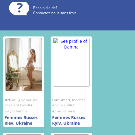
Besoin d'aide?
Contactez-nous sans frais
💋♥️I will give you an
I am smart, modest
ocean of love💋♥️
and beautiful.
29 y/o femme
43 y/o femme
Femmes Russes
Femmes Russes
Kiev, Ukraine
Kyiv, Ukraine