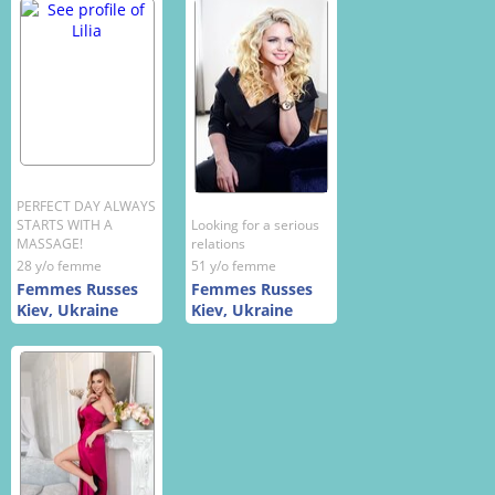
PERFECT DAY ALWAYS
STARTS WITH A
Looking for a serious
MASSAGE!
relations
28 y/o femme
51 y/o femme
Femmes Russes
Femmes Russes
Kiev, Ukraine
Kiev, Ukraine