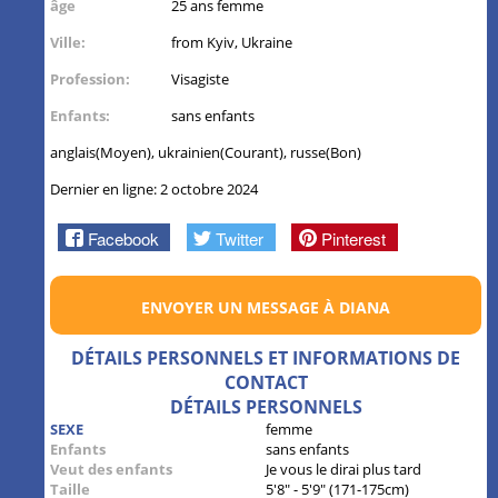
âge
25 ans femme
Ville:
from Kyiv, Ukraine
Profession:
Visagiste
Enfants:
sans enfants
anglais(Moyen), ukrainien(Courant), russe(Bon)
Dernier en ligne: 2 octobre 2024
Facebook
Twitter
Pinterest
ENVOYER UN MESSAGE À DIANA
DÉTAILS PERSONNELS ET INFORMATIONS DE
CONTACT
DÉTAILS PERSONNELS
SEXE
femme
Enfants
sans enfants
Veut des enfants
Je vous le dirai plus tard
Taille
5'8" - 5'9" (171-175cm)