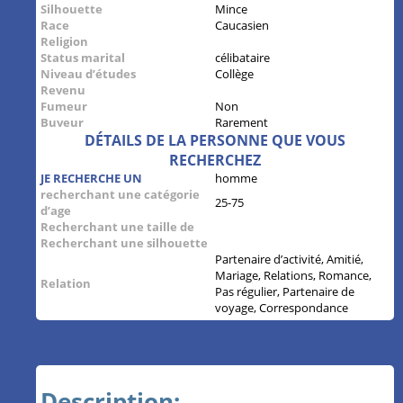
Silhouette
Mince
Race
Caucasien
Religion
Status marital
célibataire
Niveau d’études
Collège
Revenu
Fumeur
Non
Buveur
Rarement
DÉTAILS DE LA PERSONNE QUE VOUS
RECHERCHEZ
JE RECHERCHE UN
homme
recherchant une catégorie
25-75
d’age
Recherchant une taille de
Recherchant une silhouette
Partenaire d’activité, Amitié,
Mariage, Relations, Romance,
Relation
Pas régulier, Partenaire de
voyage, Correspondance
Description: