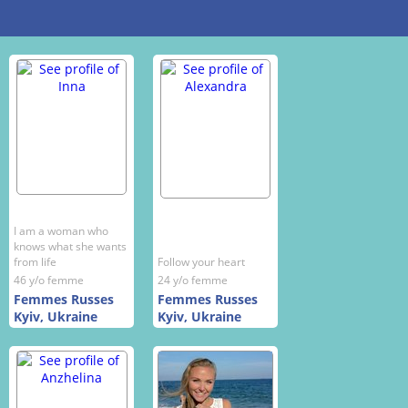
I am a woman who
knows what she wants
from life
Follow your heart
46 y/o femme
24 y/o femme
Femmes Russes
Femmes Russes
Kyiv, Ukraine
Kyiv, Ukraine