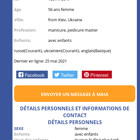
âge
56 ans femme
Ville:
from Kiev, Ukraine
Profession:
manicure, pedicure master
Enfants:
avec enfants
russe(Courant), ukrainien(Courant), anglais(Basique)
Dernier en ligne: 25 mai 2021
Facebook
Twitter
Pinterest
ENVOYER UN MESSAGE À MAIA
DÉTAILS PERSONNELS ET INFORMATIONS DE
CONTACT
DÉTAILS PERSONNELS
SEXE
femme
Enfants
avec enfants
Veut des enfants
Je vous le dirai plus tard