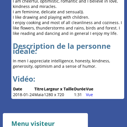
I am cheerful, optimistic, romantic and I believe in love,
kindness and miracles.
I am feminine, delicate and sensual)).
I like drawing and playing with children.
I enjoy cooking and most of all cleanliness and coziness. I
like flowers, thunderstorms and rains, birds and forest. I
like reading and dancing and in general I enjoy my life.
Description de la personne
idéale:
In men I appreciate intelligence, honesty, kindness,
generosity, optimism and a sense of humor.
Vidéo:
Date
Titre
Largeur x Taille
Durée
Vue
2018-01-24
Maia
1280 x 720
1:31
Vue
Menu visiteur