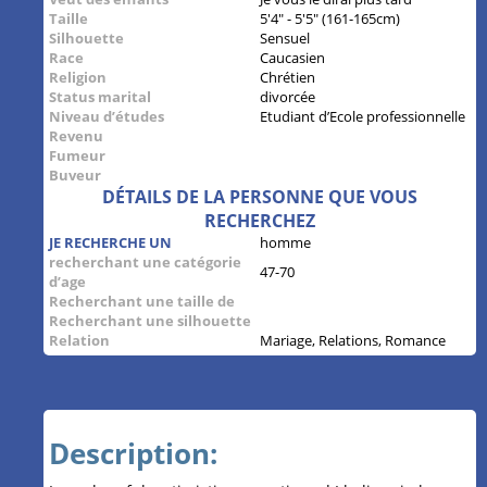
Taille
5'4" - 5'5" (161-165cm)
Silhouette
Sensuel
Race
Caucasien
Religion
Chrétien
Status marital
divorcée
Niveau d’études
Etudiant d’Ecole professionnelle
Revenu
Fumeur
Buveur
DÉTAILS DE LA PERSONNE QUE VOUS
RECHERCHEZ
JE RECHERCHE UN
homme
recherchant une catégorie
47-70
d’age
Recherchant une taille de
Recherchant une silhouette
Relation
Mariage, Relations, Romance
Description: