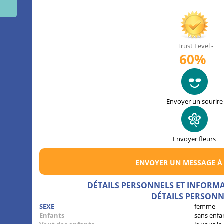
Trust Level -
60%
Envoyer un sourire
Envoyer fleurs
ENVOYER UN MESSAGE À
DÉTAILS PERSONNELS ET INFORM
DÉTAILS PERSONN
SEXE
femme
Enfants
sans enfa