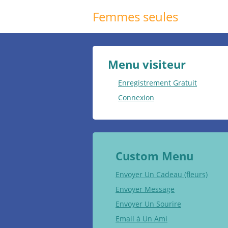
Femmes seules
Menu visiteur
Enregistrement Gratuit
Connexion
Custom Menu
Envoyer Un Cadeau (fleurs)
Envoyer Message
Envoyer Un Sourire
Email à Un Ami