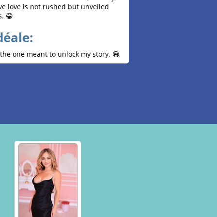
eve love is not rushed but unveiled
s. 😁
déale:
 the one meant to unlock my story. 😁