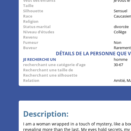
Veut des enfants
Je vous le
Taille
Silhouette
Sensuel
Race
Caucasie
Religion
Status marital
divorcée
Niveau d’études
Collège
Revenu
Fumeur
Non
Buveur
Rarement
DÉTAILS DE LA PERSONNE QUE 
JE RECHERCHE UN
homme
recherchant une catégorie d’age
30-67
Recherchant une taille de
Recherchant une silhouette
Relation
Amitié, M
Description:
I am a woman wrapped in a touch of mystery, like a bo
revealing more than the last. My eyes hold secrets, m