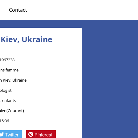
Contact
Kiev, Ukraine
1967238
ans femme
m Kiev, Ukraine
ologist
s enfants
nien(Courant)
 15:36
Twitter
Pinterest