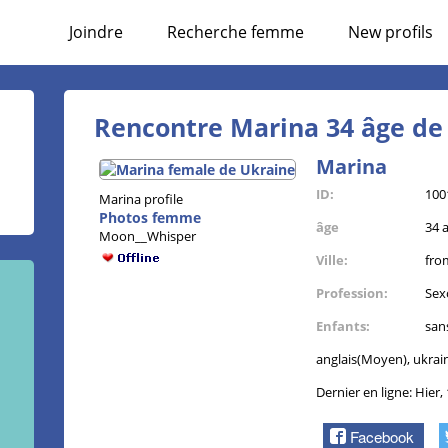
Joindre
Recherche femme
New profils
Rencontre Marina 34 âge de 
Marina
ID:
100
Marina profile
Photos femme
âge
34 
Moon__Whisper
Ville:
fro
Profession:
Sex
Enfants:
san
anglais(Moyen), ukrai
Dernier en ligne: Hier,
Facebook