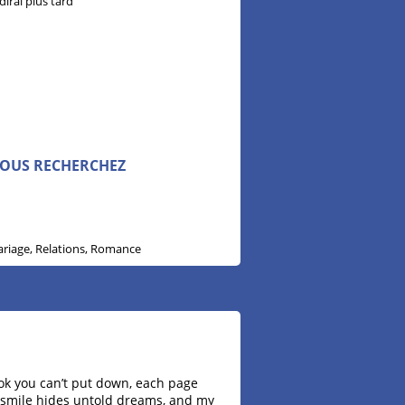
 dirai plus tard
n
VOUS RECHERCHEZ
ariage, Relations, Romance
ok you can’t put down, each page
y smile hides untold dreams, and my