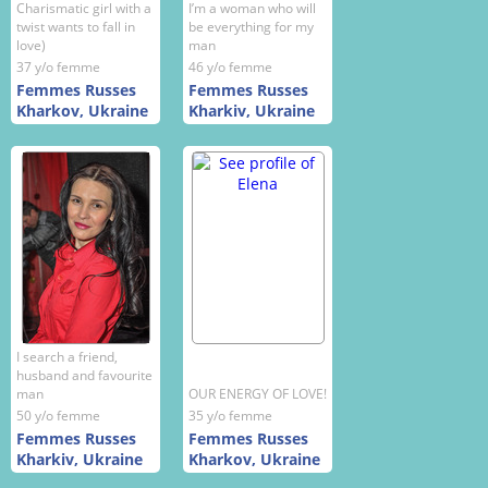
Charismatic girl with a
I’m a woman who will
twist wants to fall in
be everything for my
love)
man
37 y/o femme
46 y/o femme
Femmes Russes
Femmes Russes
Kharkov, Ukraine
Kharkiv, Ukraine
I search a friend,
husband and favourite
man
OUR ENERGY OF LOVE!
50 y/o femme
35 y/o femme
Femmes Russes
Femmes Russes
Kharkiv, Ukraine
Kharkov, Ukraine