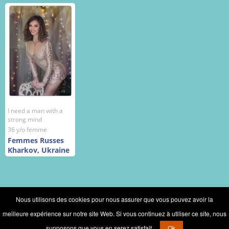
I need a man with a
strong mind
36 y/o femme
Femmes Russes
Kharkov, Ukraine
Nous utilisons des cookies pour nous assurer que vous pouvez avoir la
meilleure expérience sur notre site Web. Si vous continuez à utiliser ce site, nous
Copyright © 2002 - 2026 Rencontres femmes Russes, femmes Ukrainiennes
mariage Club
supposons que vous en serez satisfait.
Ok