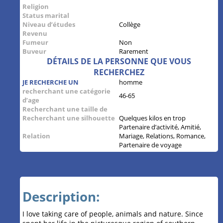
Religion
Status marital
Niveau d’études
Collège
Revenu
Fumeur
Non
Buveur
Rarement
DÉTAILS DE LA PERSONNE QUE VOUS
RECHERCHEZ
JE RECHERCHE UN
homme
recherchant une catégorie
46-65
d’age
Recherchant une taille de
Recherchant une silhouette
Quelques kilos en trop
Partenaire d’activité, Amitié,
Relation
Mariage, Relations, Romance,
Partenaire de voyage
Description:
I love taking care of people, animals and nature. Since