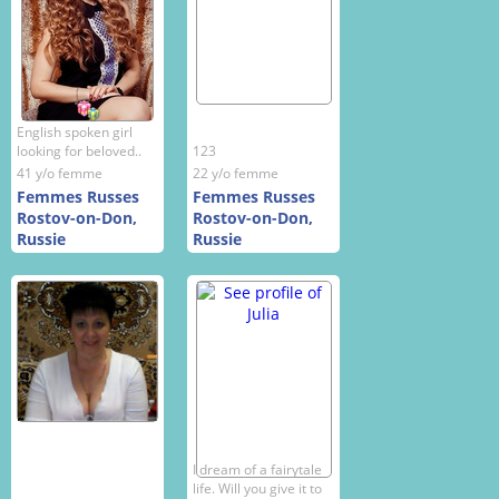
English spoken girl
looking for beloved..
123
41 y/o femme
22 y/o femme
Femmes Russes
Femmes Russes
Rostov-on-Don,
Rostov-on-Don,
Russie
Russie
I dream of a fairytale
life. Will you give it to