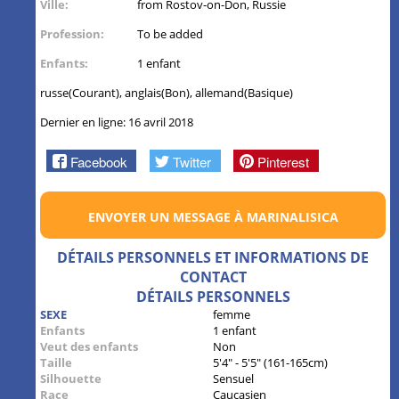
Ville:
from Rostov-on-Don, Russie
Profession:
To be added
Enfants:
1 enfant
russe(Courant), anglais(Bon), allemand(Basique)
Dernier en ligne: 16 avril 2018
Facebook
Twitter
Pinterest
ENVOYER UN MESSAGE À MARINALISICA
DÉTAILS PERSONNELS ET INFORMATIONS DE
CONTACT
DÉTAILS PERSONNELS
SEXE
femme
Enfants
1 enfant
Veut des enfants
Non
Taille
5'4" - 5'5" (161-165cm)
Silhouette
Sensuel
Race
Caucasien