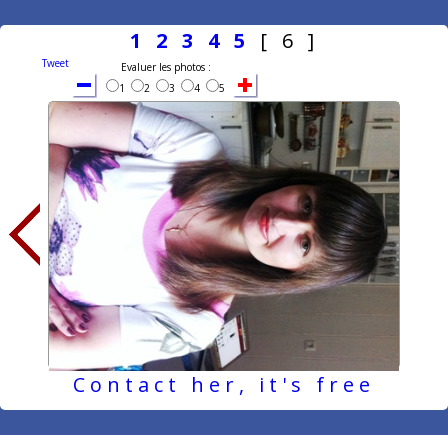
1
2
3
4
5
[ 6 ]
Tweet
Evaluer les photos :
1
2
3
4
5
Contact her, it's free