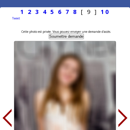
1
2
3
4
5
6
7
8
[ 9 ]
10
Tweet
Cette photo est privée. Vous pouvez envoyer une demande d'accès.