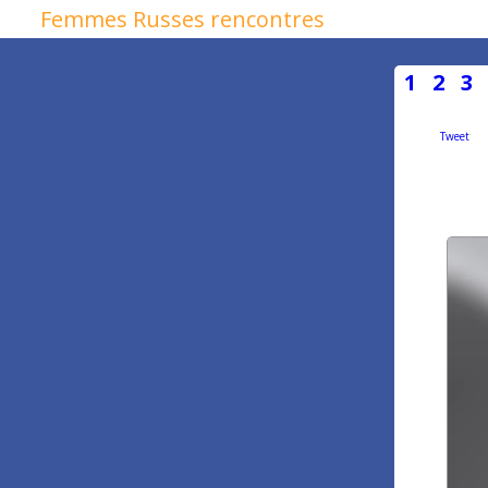
Femmes Russes rencontres
1
2
3
Tweet