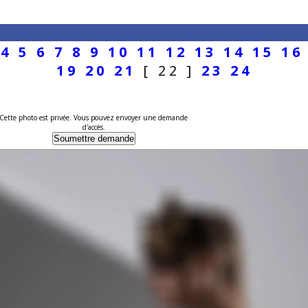
4
5
6
7
8
9
10
11
12
13
14
15
16
19
20
21
[ 22 ]
23
24
Cette photo est privée. Vous pouvez envoyer une demande
d'accès.