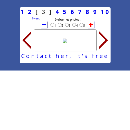
1
2
[ 3 ]
4
5
6
7
8
9
10
Tweet
Evaluer les photos :
1
2
3
4
5
Contact her, it's free