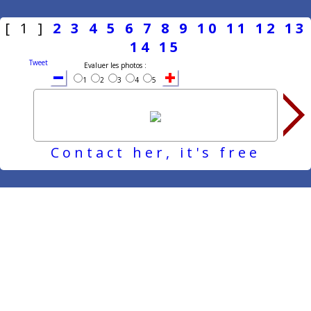
[ 1 ]
2
3
4
5
6
7
8
9
10
11
12
13
14
15
Tweet
Evaluer les photos :
1
2
3
4
5
Contact her, it's free