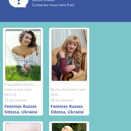
Contactez-nous sans frais
It would be nice to
meet a nice man
By my character I am
here.;))
kind...
35 y/o femme
48 y/o femme
Femmes Russes
Femmes Russes
Odessa, Ukraine
Odessa, Ukraine