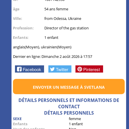
âge
54 ans femme
Ville:
from Odessa, Ukraine
Profession:
Director of the gas station
Enfants:
1 enfant
anglais(Moyen), ukrainien(Moyen)
Dernier en ligne: Dimanche 2 août 2026 à 17:57
Facebook
Twitter
Pinterest
ENVOYER UN MESSAGE À SVETLANA
DÉTAILS PERSONNELS ET INFORMATIONS DE
CONTACT
DÉTAILS PERSONNELS
SEXE
femme
Enfants
1 enfant
Veut des enfants
Non