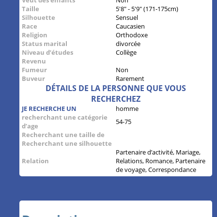
Taille
5'8" - 5'9" (171-175cm)
Silhouette
Sensuel
Race
Caucasien
Religion
Orthodoxe
Status marital
divorcée
Niveau d’études
Collège
Revenu
Fumeur
Non
Buveur
Rarement
DÉTAILS DE LA PERSONNE QUE VOUS
RECHERCHEZ
JE RECHERCHE UN
homme
recherchant une catégorie
54-75
d’age
Recherchant une taille de
Recherchant une silhouette
Partenaire d’activité, Mariage,
Relation
Relations, Romance, Partenaire
de voyage, Correspondance