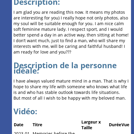
Description:
I am glad you are reading this now. It means my photos
are interesting for you) I really hope not only photos, also
my soul will be suitable enough for you. I am nice calm
soft feminine mature lady. I respect sport, and I would
better spend a day in an active way, then sitting at home!
I don’t want much, just to find a man, who will share my
interests with me, will be caring and faithful husband! I
am ready for love and you???
Description de la personne
idéale:
I have always valued mature mind in a man. That is why I
hope to share my life with someone who knows what life
is and who has stable outlook towards life situations.
But most of all I wish to be happy with my beloved man.
Vidéo:
Largeur x
Date
Titre
Durée
Vue
Taille
2023-01-
Memories before the