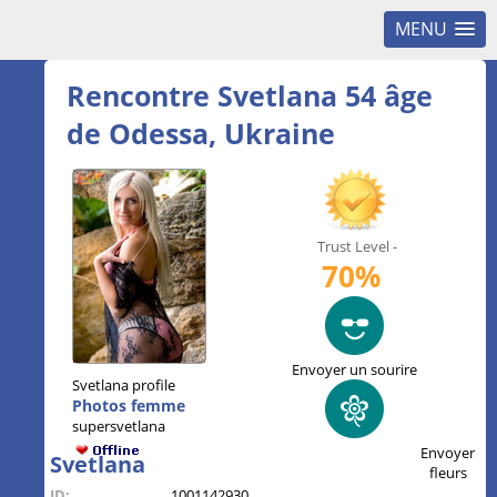
MENU
Rencontre Svetlana 54 âge
de Odessa, Ukraine
Trust Level -
70%
Envoyer un sourire
Svetlana profile
Photos femme
supersvetlana
Envoyer
Svetlana
fleurs
ID:
1001142930