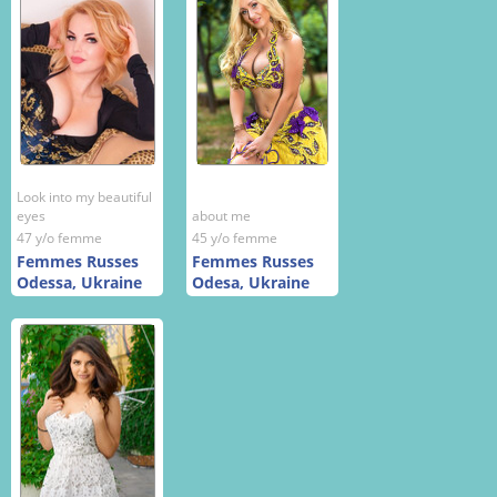
Look into my beautiful
eyes
about me
47 y/o femme
45 y/o femme
Femmes Russes
Femmes Russes
Odessa, Ukraine
Odesa, Ukraine