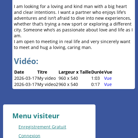
I am looking for a loving and kind man with a big heart
and clear intentions. I want a partner who enjoys life’s
adventures and isn’t afraid to dive into new experiences,
whether that’s trying a new sport or exploring a different
city. Someone who’s as passionate about love and life as I
am.
I am open to meeting in real life and very sincerely want
to meet and hug a loving, caring man.
Vidéo:
Date
Titre
Largeur x Taille
Durée
Vue
2026-03-17
My video
960 x 540
1:03
Vue
2026-03-17
My video2
960 x 540
0:17
Vue
Menu visiteur
Enregistrement Gratuit
Connexion