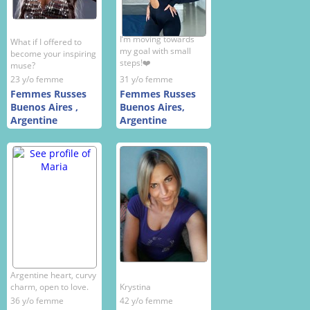
I’m moving towards
What if I offered to
my goal with small
become your inspiring
steps!❤️
muse?
23 y/o femme
31 y/o femme
Femmes Russes
Femmes Russes
Buenos Aires ,
Buenos Aires,
Argentine
Argentine
Argentine heart, curvy
charm, open to love.
Krystina
36 y/o femme
42 y/o femme