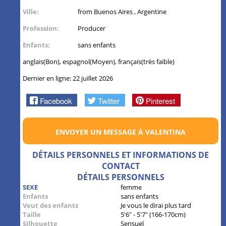
Ville:
from Buenos Aires , Argentine
Profession:
Producer
Enfants:
sans enfants
anglais(Bon), espagnol(Moyen), français(très faible)
Dernier en ligne: 22 juillet 2026
Facebook
Twitter
Pinterest
ENVOYER UN MESSAGE À VALENTINA
DÉTAILS PERSONNELS ET INFORMATIONS DE
CONTACT
DÉTAILS PERSONNELS
SEXE
femme
Enfants
sans enfants
Veut des enfants
Je vous le dirai plus tard
Taille
5'6" - 5'7" (166-170cm)
Silhouette
Sensuel