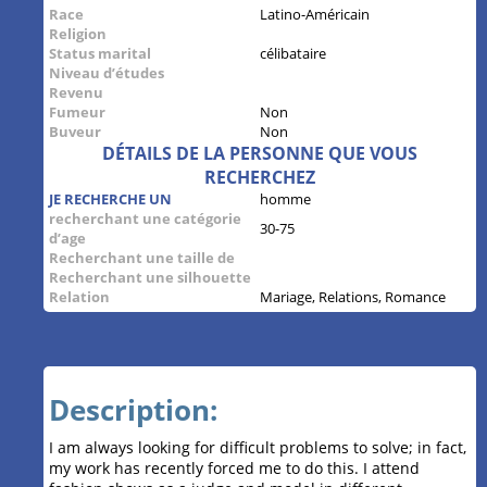
Race
Latino-Américain
Religion
Status marital
célibataire
Niveau d’études
Revenu
Fumeur
Non
Buveur
Non
DÉTAILS DE LA PERSONNE QUE VOUS
RECHERCHEZ
JE RECHERCHE UN
homme
recherchant une catégorie
30-75
d’age
Recherchant une taille de
Recherchant une silhouette
Relation
Mariage, Relations, Romance
Description:
I am always looking for difficult problems to solve; in fact,
my work has recently forced me to do this. I attend