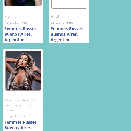
Krystina
Hola!
42 y/o femme
28 y/o femme
Femmes Russes
Femmes Russes
Buenos Aires,
Buenos Aires,
Argentine
Argentine
What if I offered to
become your inspiring
muse?
23 y/o femme
Femmes Russes
Buenos Aires ,