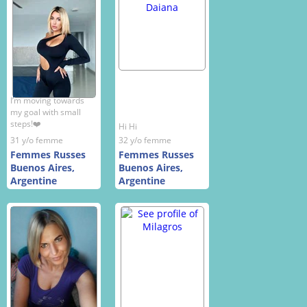
I’m moving towards
my goal with small
steps!❤️
Hi Hi
31 y/o femme
32 y/o femme
Femmes Russes
Femmes Russes
Buenos Aires,
Buenos Aires,
Argentine
Argentine