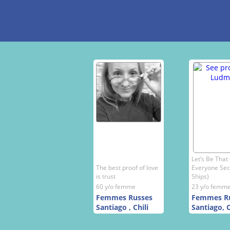
Let’s Be That
The best proof of love
Everyone Sec
is trust
Ships)
60 y/o femme
23 y/o femm
Femmes Russes
Femmes R
Santiago , Chili
Santiago, C