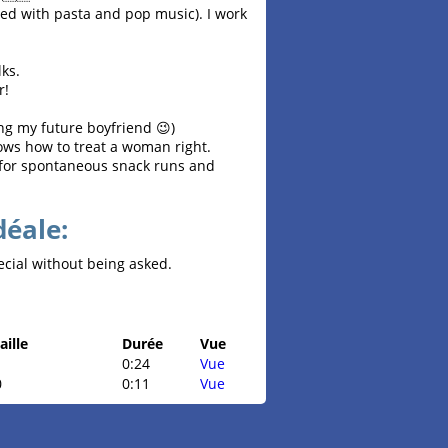
essed with pasta and pop music). I work
lks.
r!
ing my future boyfriend 😉)
ows how to treat a woman right.
for spontaneous snack runs and
déale:
cial without being asked.
aille
Durée
Vue
0:24
Vue
0
0:11
Vue