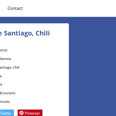
Contact
 Santiago, Chili
54101
s femme
antiago, Chili
ca
nt
l(Courant)
minutes
Twitter
Pinterest