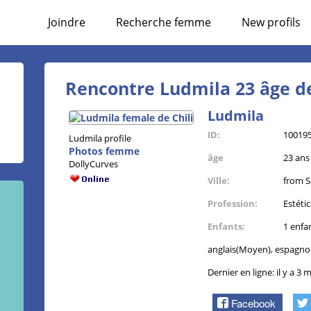
Joindre
Recherche femme
New profils
Rencontre Ludmila 23 âge de
Ludmila
ID:
10019
Ludmila profile
Photos femme
âge
23 an
DollyCurves
Ville:
from S
Profession:
Estéti
Enfants:
1 enfa
anglais(Moyen), espagno
Dernier en ligne: il y a 3 
Facebook