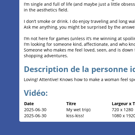
I’m single and full of life (and maybe just a little obs
in the aesthetics field.
I don’t smoke or drink. I do enjoy traveling and long wa
Ask me anything, you might be surprised by the answe
I’m not here for games (unless it’s me winning at spoil
I’m looking for someone kind, affectionate, and who kn
Someone who makes me feel loved, seen, and is down 
shopping adventures.
Description de la personne i
Loving! Attentive! Knows how to make a woman feel spe
Vidéo:
Date
Titre
Largeur x T
2025-06-30
My wet trip)
720 x 1280
2025-06-30
kiss-kiss!
1080 x 192