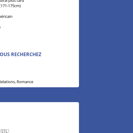
 dirai plus tard
" (171-175cm)
éricain
e
VOUS RECHERCHEZ
Relations, Romance
 🇨🇱