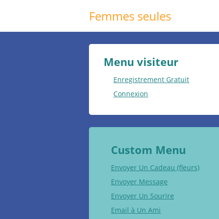
Femmes seules
Menu visiteur
Enregistrement Gratuit
Connexion
Custom Menu
Envoyer Un Cadeau (fleurs)
Envoyer Message
Envoyer Un Sourire
Email à Un Ami