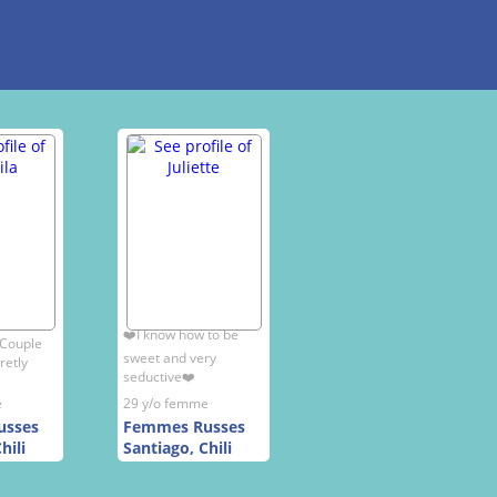
❤️I know how to be
 Couple
sweet and very
retly
seductive❤️
e
29 y/o femme
usses
Femmes Russes
hili
Santiago, Chili