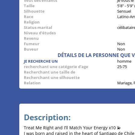
Veut des enfants
Je vous le
Taille
5'8" - 5'9
Silhouette
Sensuel
Race
Latino-Am
Religion
Status marital
célibatair
Niveau d’études
Revenu
Fumeur
Non
Buveur
Non
DÉTAILS DE LA PERSONNE QUE 
JE RECHERCHE UN
homme
recherchant une catégorie d’age
25-75
Recherchant une taille de
Recherchant une silhouette
Relation
Mariage, 
Description:
Treat Me Right and I’ll Match Your Energy x10 💫
I was born and raised in the heart of Santiago de Chile