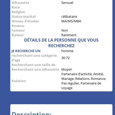
Silhouette
Sensuel
Race
Religion
Status marital
célibataire
Niveau d’études
MA/MS/MBA
Revenu
Fumeur
Non
Buveur
Rarement
DÉTAILS DE LA PERSONNE QUE VOUS
RECHERCHEZ
JE RECHERCHE UN
homme
recherchant une catégorie
30-72
d’age
Recherchant une taille de
Recherchant une silhouette
Moyen
Partenaire d’activité, Amitié,
Mariage, Relations, Romance,
Relation
Pas régulier, Partenaire de
voyage
Description: