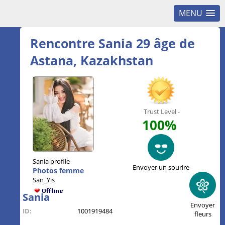
MENU
Rencontre Sania 29 âge de
Astana, Kazakhstan
Trust Level -
100%
Sania profile
Envoyer un sourire
Photos femme
San_Yis
Sania
Envoyer
ID:
1001919484
fleurs