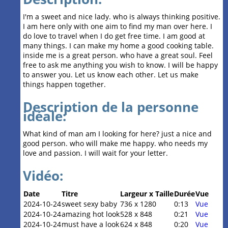
I'm a sweet and nice lady. who is always thinking positive.
I am here only with one aim to find my man over here. I
do love to travel when I do get free time. I am good at
many things. I can make my home a good cooking table.
inside me is a great person. who have a great soul. Feel
free to ask me anything you wish to know. I will be happy
to answer you. Let us know each other. Let us make
things happen together.
Description de la personne
idéale:
What kind of man am I looking for here? just a nice and
good person. who will make me happy. who needs my
love and passion. I will wait for your letter.
Vidéo:
Date
Titre
Largeur x Taille
Durée
Vue
2024-10-24
sweet sexy baby
736 x 1280
0:13
Vue
2024-10-24
amazing hot look
528 x 848
0:21
Vue
2024-10-24
must have a look
624 x 848
0:20
Vue