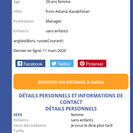
âge
29 ans femme
Ville:
from Astana, Kazakhstan
Profession:
Manager
Enfants:
sans enfants
anglais(Bon), russe(Courant)
Dernier en ligne: 11 mars 2026
Facebook
Twitter
Pinterest
ENVOYER UN MESSAGE À SANIA
DÉTAILS PERSONNELS ET INFORMATIONS DE
CONTACT
DÉTAILS PERSONNELS
SEXE
femme
Enfants
sans enfants
Veut des enfants
Je vous le dirai plus tard
Taille