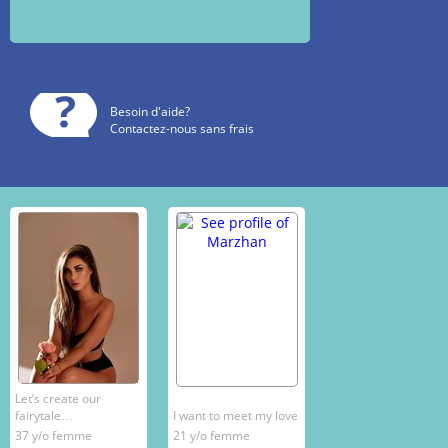
Besoin d'aide?
Contactez-nous sans frais
Let’s create our
fairytale…
I want to meet my love
37 y/o femme
21 y/o femme