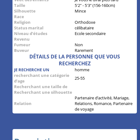
Taille
5'2" - 5'3" (156-160cm)
Silhouette
Mince
Race
Religion
Orthodoxe
Status marital
célibataire
Niveau d’études
Ecole secondaire
Revenu
Fumeur
Non
Buveur
Rarement
DÉTAILS DE LA PERSONNE QUE VOUS
RECHERCHEZ
JE RECHERCHE UN
homme
recherchant une catégorie
25-55
d’age
Recherchant une taille de
Recherchant une silhouette
Partenaire d’activité, Mariage,
Relation
Relations, Romance, Partenaire
de voyage