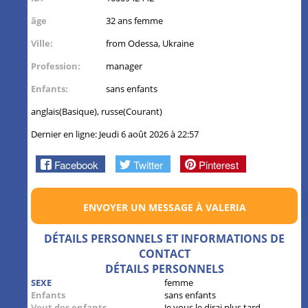
âge
32 ans femme
Ville:
from Odessa, Ukraine
Profession:
manager
Enfants:
sans enfants
anglais(Basique), russe(Courant)
Dernier en ligne: Jeudi 6 août 2026 à 22:57
Facebook
Twitter
Pinterest
ENVOYER UN MESSAGE À VALERIA
DÉTAILS PERSONNELS ET INFORMATIONS DE
CONTACT
DÉTAILS PERSONNELS
SEXE
femme
Enfants
sans enfants
Veut des enfants
Je vous le dirai plus tard