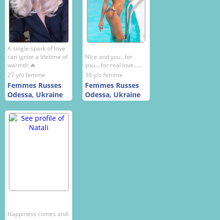
A single spark of love
can ignite a lifetime of
NIce and you...for
warmth 🔥
you....for real love......
27 y/o femme
38 y/o femme
Femmes Russes
Femmes Russes
Odessa, Ukraine
Odessa, Ukraine
Happiness comes and